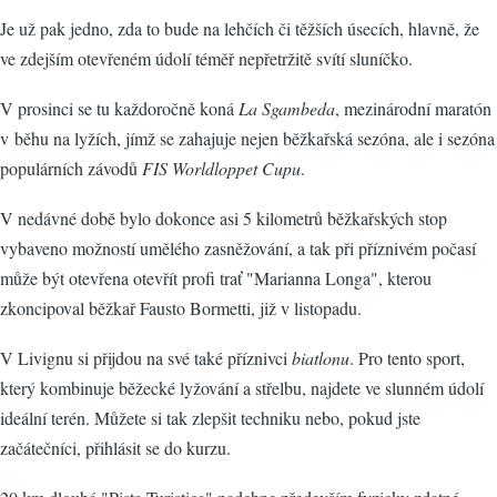
Je už pak jedno, zda to bude na lehčích či těžších úsecích, hlavně, že
ve zdejším otevřeném údolí téměř nepřetržitě svítí sluníčko.
V prosinci se tu každoročně koná
La Sgambeda
, mezinárodní maratón
v běhu na lyžích, jímž se zahajuje nejen běžkařská sezóna, ale i sezóna
populárních závodů
FIS Worldloppet Cupu
.
V nedávné době bylo dokonce asi 5 kilometrů běžkařských stop
vybaveno možností umělého zasněžování, a tak při příznivém počasí
může být otevřena otevřít profi trať "Marianna Longa", kterou
zkoncipoval běžkař Fausto Bormetti, již v listopadu.
V Livignu si přijdou na své také příznivci
biatlonu
. Pro tento sport,
který kombinuje běžecké lyžování a střelbu, najdete ve slunném údolí
ideální terén. Můžete si tak zlepšit techniku nebo, pokud jste
začátečníci, přihlásit se do kurzu.