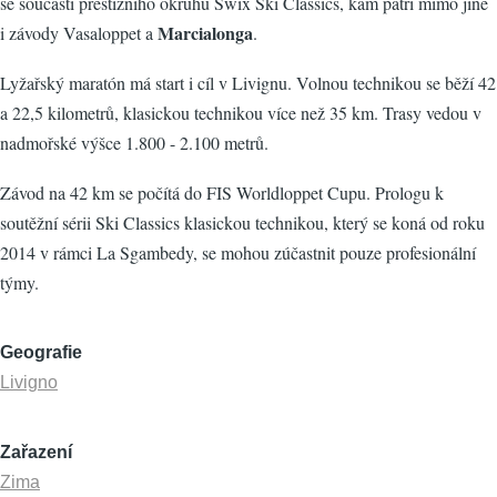
se součástí prestižního okruhu Swix Ski Classics, kam patří mimo jiné
Marcialonga
i závody Vasaloppet a
.
Lyžařský maratón má start i cíl v Livignu. Volnou technikou se běží 42
a 22,5 kilometrů, klasickou technikou více než 35 km. Trasy vedou v
nadmořské výšce 1.800 - 2.100 metrů.
Závod na 42 km se počítá do FIS Worldloppet Cupu. Prologu k
soutěžní sérii Ski Classics klasickou technikou, který se koná od roku
2014 v rámci La Sgambedy, se mohou zúčastnit pouze profesionální
týmy.
Geografie
Livigno
Zařazení
Zima