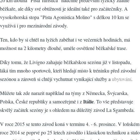
20 km dlouhá "Pista Turistica" nadchne především fyzicky zdatné
běžkaře, ale díky své obtížnosti je ideální také pro začátečníky. A
vysokohorská stopa "Pista Agonistica Molino" s délkou 10 km se
využívá i pro mezinárodní závody.
Ten, kdo by si chtěl na lyžích zaběhat i ve večerních hodinách, má
možnost na 2 kilometry dlouhé, uměle osvětlené běžkařské trase.
Díky tomu, že Livigno zahajuje běžkařskou sezónu již v listopadu,
láká tím mnoho sportovců, kteří hledají místo k tréninku před závodní
sezónou a zároveň si chtějí vychutnat vynikající služby a
ubytování
.
Můžete tak zde narazit například na týmy z Německa, Švýcarska,
Itálie
Polska, České republiky a samozřejmě i z
. To vše představuje
skvělý začátek sezóny je s ohledem na důležitý závod La Sgambeda.
V roce 2015 se tento závod koná v termínu 4. - 6. prosince. V loňském
roce 2014 se poprvé po 25 letech závodilo i klasickou technikou a stalo