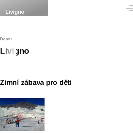
Přejít k hlavnímu obsahu
Men
Livigno
Drobečková
Domů
Livigno
navigace
Zimní zábava pro děti