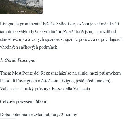
Livigno je prominentní lyžařské středisko, ovšem je známé i kvůli
tamním skvělým lyžařským túrám. Zdejší tratě jsou, na rozdíl od
starostlivě upravovaných sjezdovek, sjízdné pouze za odpovídajících
vhodných sněhových podmínek.
1. Okruh Foscagno
Trasa: Most Ponte del Rezz (nachází se na silnici mezi průsmykem
Passo di Foscagno a městečkem Livigno, ještě před tunelem) -
Vallaccia – horský průsmyk Passo della Vallaccia
Celkové převýšení: 600 m
Doba potřebná ke zvládnutí túry: 2 hodiny