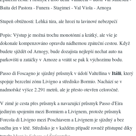
Baita del Pastora - Funera - Stagimei - Val Viola - Arnoga
Stupeň obtížnosti: Lehká túra, ale hrozí tu lavinové nebezpečí
Popis: Výstup je možná trochu monotónní a krátký, ale vše je
dokonale kompenzováno opravdu nádhernou zpáteční cestou. Když
budete sjíždět od Arnogy, bude dozajista nejlepší nechat auto na
parkovišti u zatáčky v Arnoze a vrátit se pak k výchozímu bodu.
Itálii
Passo di Foscagno je sjízdný průsmyk v údolí Valtellina v
, který
spojuje bezcelní zónu Livigno a středisko Bormio. Nachází se v
nadmořské výšce 2.291 metrů, ale je přesto otevřen celoročně.
V zimě je cesta přes průsmyk a navazující průsmyk Passo d'Eira
jediným spojením mezi Bormiem a Livignem, protože průsmyk
Forcola di Livigno mezi Poschiavem a Livignem je sjízdný a bez
sněhu jen v létě. Středisko je v každém případě rovněž přístupné díky
Švýcarska
tunelu
Munt la Schera
od
.