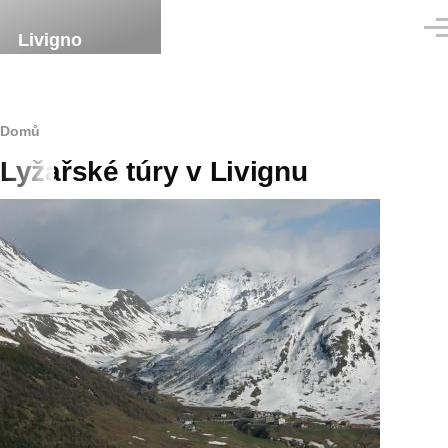
Přejít k hlavnímu obsahu
Men
Livigno
Drobečková
Domů
Lyžařské túry v Livignu
navigace