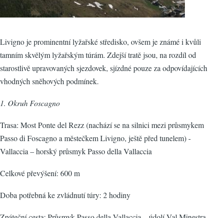
Livigno je prominentní lyžařské středisko, ovšem je známé i kvůli
tamním skvělým lyžařským túrám. Zdejší tratě jsou, na rozdíl od
starostlivě upravovaných sjezdovek, sjízdné pouze za odpovídajících
vhodných sněhových podmínek.
1. Okruh Foscagno
Trasa: Most Ponte del Rezz (nachází se na silnici mezi průsmykem
Passo di Foscagno a městečkem Livigno, ještě před tunelem) -
Vallaccia – horský průsmyk Passo della Vallaccia
Celkové převýšení: 600 m
Doba potřebná ke zvládnutí túry: 2 hodiny
Zpáteční cesta: Průsmyk Passo della Vallaccia – údolí Val Minestra -