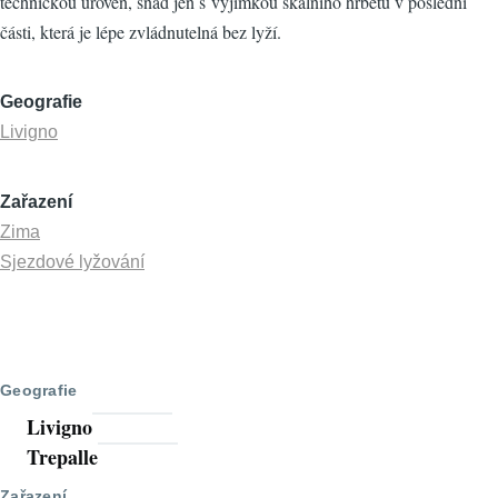
technickou úroveň, snad jen s výjimkou skalního hřbetu v poslední
části, která je lépe zvládnutelná bez lyží.
Geografie
Livigno
Zařazení
Zima
Sjezdové lyžování
Geografie
Livigno
Trepalle
Zařazení