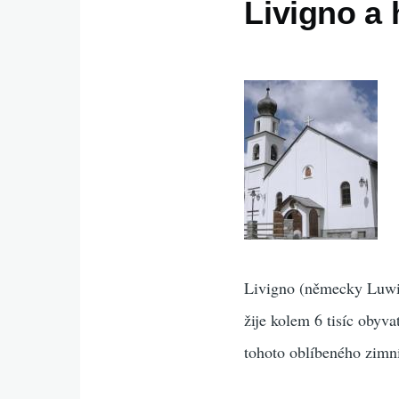
Livigno a 
Livigno (německy Luwin
žije kolem 6 tisíc oby
tohoto oblíbeného zimní