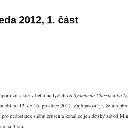
da 2012, 1. část
 sportovní akce v běhu na lyžích
La Sgambeda Classic
a
La S
dobí od 12. do 16. prosince 2012. Zajímavostí je, že ten pře
t pro nedostatek sněhu zrušen a konal se jen dětský závod M
ace na 3 km.