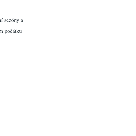
ní sezóny a
ém počátku