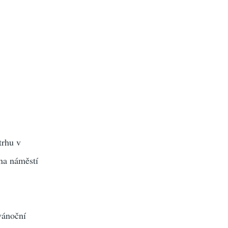
trhu v
 na náměstí
vánoční