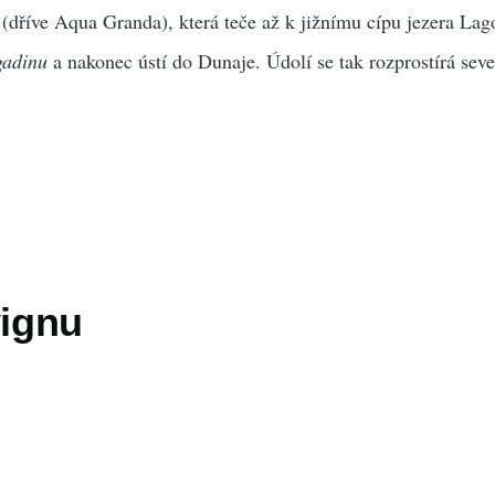
 (dříve Aqua Granda), která teče až k jižnímu cípu jezera Lag
gadinu
a nakonec ústí do Dunaje. Údolí se tak rozprostírá sev
vignu