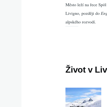
Město leží na řece Spöl
Livigno, později do
En
alpského rozvodí.
Život v Li