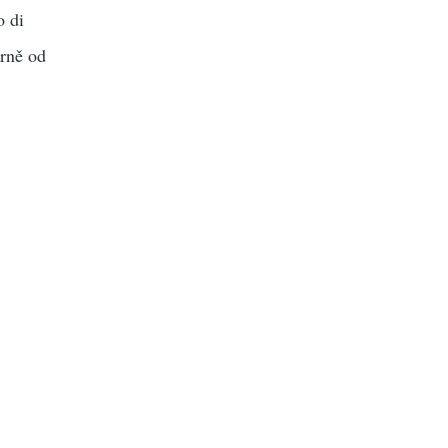
o di
erně od