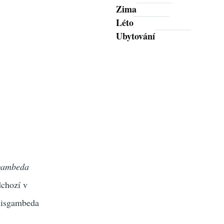
Zima
Léto
Ubytování
gambeda
dchozí v
inisgambeda