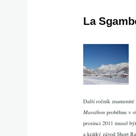
La Sgambe
Další ročník znamenité
Marathon
proběhne v ob
prosinci 2011 musel bý
a krátký závod Short R