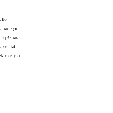
ello
ma horskými
dní pěknou
u vesnici
ek v celých