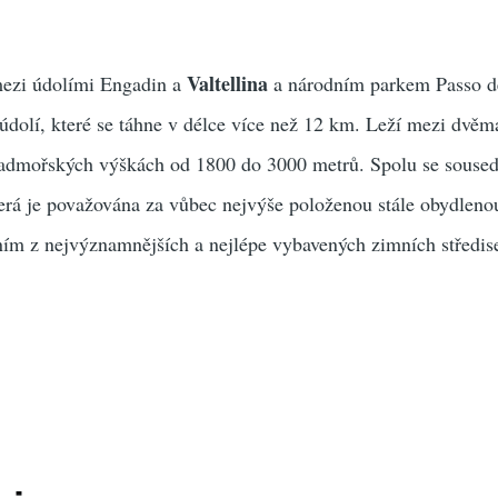
Valtellina
mezi údolími Engadin a
a národním parkem Passo d
 údolí, které se táhne v délce více než 12 km. Leží mezi dvě
 nadmořských výškách od 1800 do 3000 metrů. Spolu se souse
která je považována za vůbec nejvýše položenou stále obydleno
dním z nejvýznamnějších a nejlépe vybavených zimních středis