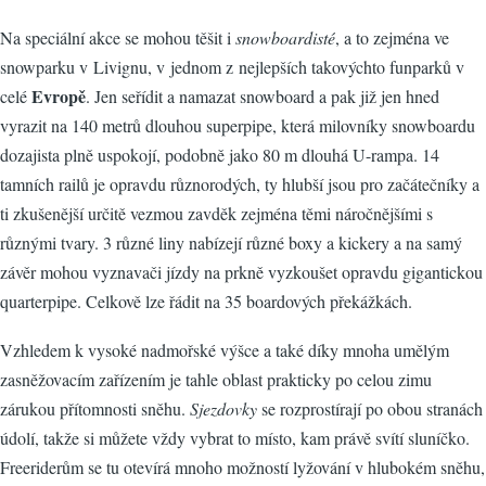
Na speciální akce se mohou těšit i
snowboardisté
, a to zejména ve
snowparku v Livignu, v jednom z nejlepších takovýchto funparků v
Evropě
celé
. Jen seřídit a namazat snowboard a pak již jen hned
vyrazit na 140 metrů dlouhou superpipe, která milovníky snowboardu
dozajista plně uspokojí, podobně jako 80 m dlouhá U-rampa. 14
tamních railů je opravdu různorodých, ty hlubší jsou pro začátečníky a
ti zkušenější určitě vezmou zavděk zejména těmi náročnějšími s
různými tvary. 3 různé liny nabízejí různé boxy a kickery a na samý
závěr mohou vyznavači jízdy na prkně vyzkoušet opravdu gigantickou
quarterpipe. Celkově lze řádit na 35 boardových překážkách.
Vzhledem k vysoké nadmořské výšce a také díky mnoha umělým
zasněžovacím zařízením je tahle oblast prakticky po celou zimu
zárukou přítomnosti sněhu.
Sjezdovky
se rozprostírají po obou stranách
údolí, takže si můžete vždy vybrat to místo, kam právě svítí sluníčko.
Freeriderům se tu otevírá mnoho možností lyžování v hlubokém sněhu,