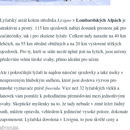
Lombardských Alpách
Lyžařský areál kolem střediska
Livigno
v
je
atraktivní a pestrý. 115 km sjezdovek nabízí dostatek prostoru jak pro
začátečníky, tak i pro zkušené lyžaře. Celkem tady narazíte na 40 km
lehčích, na 55 km středně obtížných a na 20 km vysloveně těžkých
sjezdovek. Pro ty, kteří se stále necítí úplně jistí na lyžích, jsou určeny
především velmi široké svahy, přímo ideální pro učení.
Ale i pokročilejší lyžaři tu najdou náročné sjezdovky a také úseky s
neupraveným hlubokým sněhem, které jsou doslova výzvou pro
mnohé vyznavače právě
freeridu
. Více než 32 lyžařských vleků a
lanovek vám pomůže k pohodlnému přemisťování mezi jednotlivými
svahy. Skeptické myšlenky na to, že tady nebude v zimě ležet žádný
sníh, můžete opravdu, vzhledem k jedinečně vysoké poloze, dokonale
zapomenout. Lyžařská dovolená v Livignu, to jsou skvělé ceny a
ubytování
.