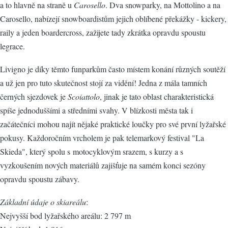
a to hlavně na straně u
Carosello
. Dva snowparky, na Mottolino a na
Carosello, nabízejí snowboardistům jejich oblíbené překážky - kickery,
raily a jeden boardercross, zažijete tady zkrátka opravdu spoustu
legrace.
Livigno je díky těmto funparkům často místem konání různých soutěží
a už jen pro tuto skutečnost stojí za vidění! Jedna z mála tamních
černých sjezdovek je
Scoiattolo
, jinak je tato oblast charakteristická
spíše jednoduššími a středními svahy. V blízkosti města tak i
začátečníci mohou najít nějaké praktické loučky pro své první lyžařské
pokusy. Každoročním vrcholem je pak telemarkový festival "La
Skieda", který spolu s motocyklovým srazem, s kurzy a s
vyzkoušením nových materiálů zajišťuje na samém konci sezóny
opravdu spoustu zábavy.
Základní údaje o skiareálu
:
Nejvyšší bod lyžařského areálu: 2 797 m