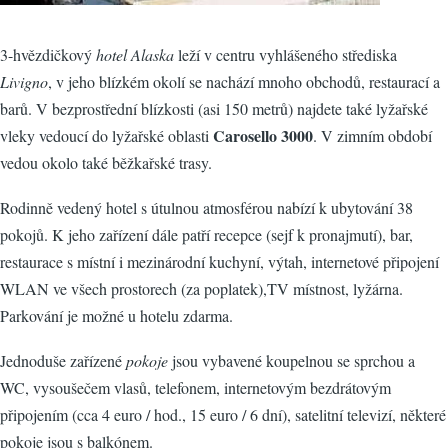
3-hvězdičkový
hotel Alaska
leží v centru vyhlášeného střediska
Livigno
, v jeho blízkém okolí se nachází mnoho obchodů, restaurací a
barů. V bezprostřední blízkosti (asi 150 metrů) najdete také lyžařské
Carosello 3000
vleky vedoucí do lyžařské oblasti
. V zimním období
vedou okolo také běžkařské trasy.
Rodinně vedený hotel s útulnou atmosférou nabízí k ubytování 38
pokojů. K jeho zařízení dále patří recepce (sejf k pronajmutí), bar,
restaurace s místní i mezinárodní kuchyní, výtah, internetové připojení
WLAN ve všech prostorech (za poplatek),TV místnost, lyžárna.
Parkování je možné u hotelu zdarma.
Jednoduše zařízené
pokoje
jsou vybavené koupelnou se sprchou a
WC, vysoušečem vlasů, telefonem, internetovým bezdrátovým
připojením (cca 4 euro / hod., 15 euro / 6 dní), satelitní televizí, některé
pokoje jsou s balkónem.