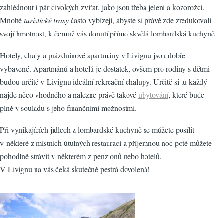
zahlédnout i pár divokých zvířat, jako jsou třeba jeleni a kozorožci.
Mnohé
turistické trasy
často vybízejí, abyste si právě zde zredukovali
svojí hmotnost, k čemuž vás donutí přímo skvělá lombardská kuchyně.
Hotely, chaty a prázdninové apartmány v Livignu jsou dobře
vybavené. Apartmánů a hotelů je dostatek, ovšem pro rodiny s dětmi
budou určitě v Livignu ideální rekreační chalupy. Určitě si tu každý
najde něco vhodného a nalezne právě takové
ubytování
, které bude
plně v souladu s jeho finančními možnostmi.
Při vynikajících jídlech z lombardské kuchyně se můžete posílit
v některé z místních útulných restaurací a příjemnou noc poté můžete
pohodlně strávit v některém z penzionů nebo hotelů.
V Livignu na vás čeká skutečně pestrá dovolená!