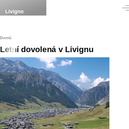
Přejít k hlavnímu obsahu
Men
Livigno
Drobečková
Domů
Letní dovolená v Livignu
navigace