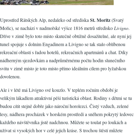
St. Moritz
Uprostřed Rätských Alp, nedaleko od střediska
(Svatý
Mořic), se nachází v nadmořské výšce 1816 metrů středisko
Livigno
.
Dříve v zimě bylo toto místo skutečně obtížně dosažitelné, ale nyní jej
tunel spojuje s dolním Engadinem a Livigno se tak stalo oblíbenou
rekreační oblastí s řadou hotelů, rekreačních apartmánů a chat. Díky
nádherným sjezdovkám a nadprůměrnému počtu hodin slunečního
svitu v zimě místo je toto místo přímo ideálním cílem pro lyžařskou
dovolenou.
Ale i v létě má Livigno své kouzlo. V teplém ročním období je
velikým lákadlem atraktivní pěší turistická oblast. Rodiny s dětmi se tu
budou cítit stejně dobře jako nároční horolezci. Čistý vzduch, zelené
lesy, nádhera procházek v horském prostředí a sněhem pokrytý ledovec
každého návštěvníka jistě nadchnou. Můžete se toulat po loukách a
užívat si vysokých hor v celé jejich kráse. S trochou štěstí můžete