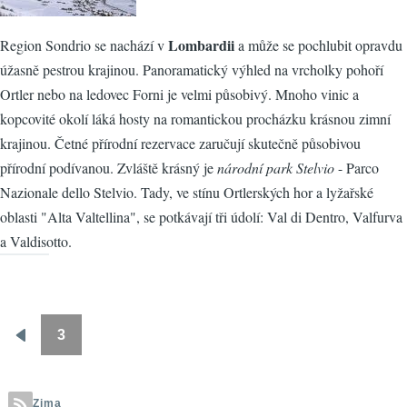
Lombardii
Region Sondrio se nachází v
a může se pochlubit opravdu
úžasně pestrou krajinou. Panoramatický výhled na vrcholky pohoří
Ortler nebo na ledovec Forni je velmi působivý. Mnoho vinic a
kopcovité okolí láká hosty na romantickou procházku krásnou zimní
krajinou. Četné přírodní rezervace zaručují skutečně působivou
přírodní podívanou. Zvláště krásný je
národní park Stelvio
- Parco
Nazionale dello Stelvio. Tady, ve stínu Ortlerských hor a lyžařské
oblasti "Alta Valtellina", se potkávají tři údolí: Val di Dentro, Valfurva
a Valdisotto.
3
Pagination
Předchozí
stránka
Zima