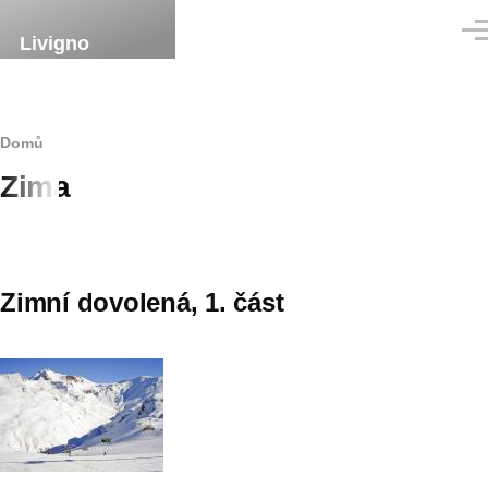
Přejít k hlavnímu obsahu
Men
Livigno
Drobečková
Domů
Zima
navigace
Zimní dovolená, 1. část